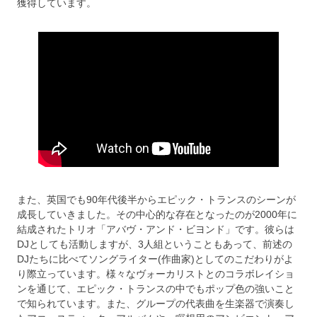
獲得しています。
また、英国でも90年代後半からエピック・トランスのシーンが
成長していきました。その中心的な存在となったのが2000年に
結成されたトリオ「アバヴ・アンド・ビヨンド」です。彼らは
DJとしても活動しますが、3人組ということもあって、前述の
DJたちに比べてソングライター(作曲家)としてのこだわりがよ
り際立っています。様々なヴォーカリストとのコラボレイショ
ンを通じて、エピック・トランスの中でもポップ色の強いこと
で知られています。また、グループの代表曲を生楽器で演奏し