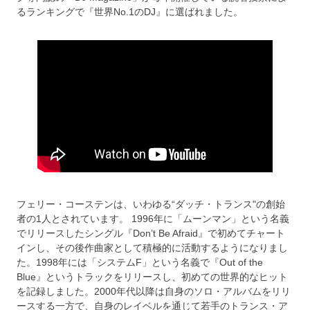
るランキングで『世界No.1のDJ』に選ばれました。
フェリー・コーステンは、いわゆる“ダッチ・トランス"の創始
者の1人とされています。 1996年に「ムーンマン」という名義
でリリースしたシングル『Don’t Be Afraid』で初めてチャート
インし、その後作曲家として積極的に活動するようになりまし
た。1998年には「システムF」という名義で『Out of the
Blue』というトラックをリリースし、初めての世界的なヒット
を記録しました。2000年代以降は自身のソロ・アルバムをリリ
ースする一方で、自身のレイベルを通じて若手のトランス・ア