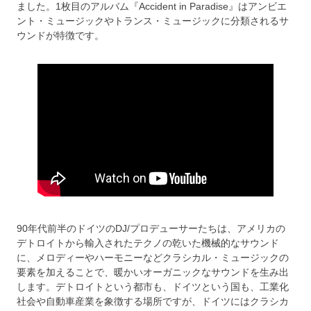
ました。1枚目のアルバム『Accident in Paradise』はアンビエ
ント・ミュージックやトランス・ミュージックに分類されるサ
ウンドが特徴です。
90年代前半のドイツのDJ/プロデューサーたちは、アメリカの
デトロイトから輸入されたテクノの乾いた機械的なサウンド
に、メロディーやハーモニーなどクラシカル・ミュージックの
要素を加えることで、暖かいオーガニックなサウンドを生み出
します。デトロイトという都市も、ドイツという国も、工業化
社会や自動車産業を象徴する場所ですが、ドイツにはクラシカ