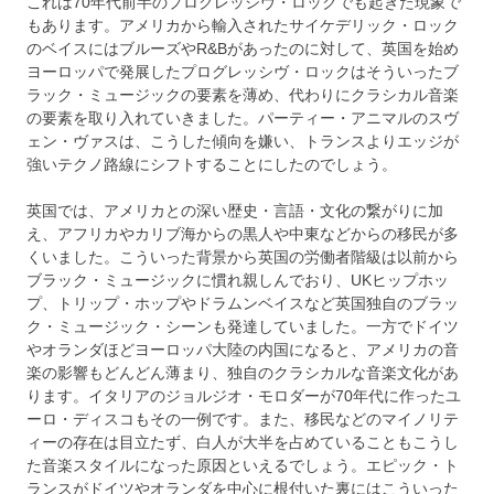
これは70年代前半のプログレッシヴ・ロックでも起きた現象で
もあります。アメリカから輸入されたサイケデリック・ロック
のベイスにはブルーズやR&Bがあったのに対して、英国を始め
ヨーロッパで発展したプログレッシヴ・ロックはそういったブ
ラック・ミュージックの要素を薄め、代わりにクラシカル音楽
の要素を取り入れていきました。パーティー・アニマルのスヴ
ェン・ヴァスは、こうした傾向を嫌い、トランスよりエッジが
強いテクノ路線にシフトすることにしたのでしょう。
英国では、アメリカとの深い歴史・言語・文化の繋がりに加
え、アフリカやカリブ海からの黒人や中東などからの移民が多
くいました。こういった背景から英国の労働者階級は以前から
ブラック・ミュージックに慣れ親しんでおり、UKヒップホッ
プ、トリップ・ホップやドラムンベイスなど英国独自のブラッ
ク・ミュージック・シーンも発達していました。一方でドイツ
やオランダほどヨーロッパ大陸の内国になると、アメリカの音
楽の影響もどんどん薄まり、独自のクラシカルな音楽文化があ
ります。イタリアのジョルジオ・モロダーが70年代に作ったユ
ーロ・ディスコもその一例です。また、移民などのマイノリテ
ィーの存在は目立たず、白人が大半を占めていることもこうし
た音楽スタイルになった原因といえるでしょう。エピック・ト
ランスがドイツやオランダを中心に根付いた裏にはこういった