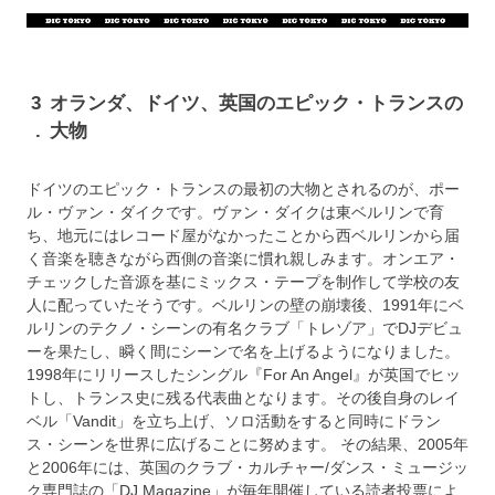
3
オランダ、ドイツ、英国のエピック・トランスの
.
大物
ドイツのエピック・トランスの最初の大物とされるのが、ポー
ル・ヴァン・ダイクです。ヴァン・ダイクは東ベルリンで育
ち、地元にはレコード屋がなかったことから西ベルリンから届
く音楽を聴きながら西側の音楽に慣れ親しみます。オンエア・
チェックした音源を基にミックス・テープを制作して学校の友
人に配っていたそうです。ベルリンの壁の崩壊後、1991年にベ
ルリンのテクノ・シーンの有名クラブ「トレゾア」でDJデビュ
ーを果たし、瞬く間にシーンで名を上げるようになりました。
1998年にリリースしたシングル『For An Angel』が英国でヒッ
トし、トランス史に残る代表曲となります。その後自身のレイ
ベル「Vandit」を立ち上げ、ソロ活動をすると同時にドラン
ス・シーンを世界に広げることに努めます。 その結果、2005年
と2006年には、英国のクラブ・カルチャー/ダンス・ミュージッ
ク専門誌の「DJ Magazine」が毎年開催している読者投票によ