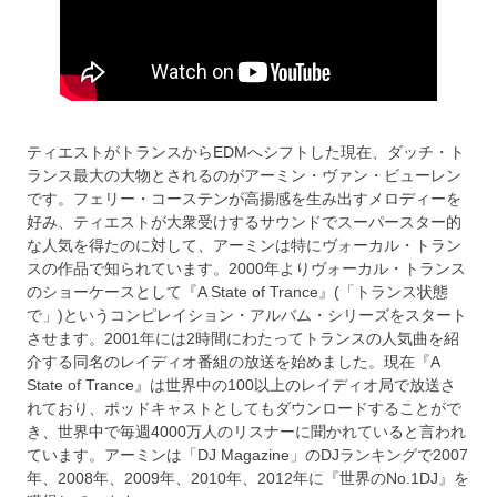
ティエストがトランスからEDMへシフトした現在、ダッチ・ト
ランス最大の大物とされるのがアーミン・ヴァン・ビューレン
です。フェリー・コーステンが高揚感を生み出すメロディーを
好み、ティエストが大衆受けするサウンドでスーパースター的
な人気を得たのに対して、アーミンは特にヴォーカル・トラン
スの作品で知られています。2000年よりヴォーカル・トランス
のショーケースとして『A State of Trance』(「トランス状態
で」)というコンピレイション・アルバム・シリーズをスタート
させます。2001年には2時間にわたってトランスの人気曲を紹
介する同名のレイディオ番組の放送を始めました。現在『A
State of Trance』は世界中の100以上のレイディオ局で放送さ
れており、ポッドキャストとしてもダウンロードすることがで
き、世界中で毎週4000万人のリスナーに聞かれていると言われ
ています。アーミンは「DJ Magazine」のDJランキングで2007
年、2008年、2009年、2010年、2012年に『世界のNo.1DJ』を