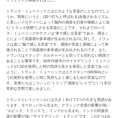
トランス・ミュージックとはどのような音楽のことなのでしょ
うか。簡単にいうと、(四つ打ちと呼ばれる)反復されるリズム
と美しいメロディーによって脳内の感覚を幻覚や催眠とよく似
た“トランス状態"にさせる音楽のことです。それまでのハウ
ス・ミュージックやテクノは“体で感じる音楽"であり、踊るこ
とによって高揚感や多幸感が生み出されるのに対して、トラン
スは直に“脳で感じる音楽"です。感情が音楽と薬物によって刺
激されることで高揚感や多幸感が生み出されるのです。また、
トランスはドラッグ・カルチャーとも切っても切れない関係で
あることも事実です。60年代後半のサイケデリック・ミュージ
ックがLSDを使用した時の気持ち良さを表現した音楽であった
ように、トランス・ミュージックはエクスタシー(MDMA)とい
う幻覚剤を使用した時に気持ちよく感じるための音楽なので
す。若者たちはこういった“トリップ"感覚を“レイヴ"という非日
常的な空間で楽しみました。
トランスというジャンルには大きく分けて2つの大きな系譜があ
ります。ヨーロッパから生まれ、クラシック音楽の影響が強い
“エピック・トランス"と、インドから生まれ、インドの民族音
楽の影響が強い“サイケデリック・トランス“です。この2つはお