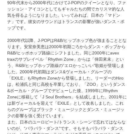
90年代末から2000年代にかけてJ-POPのクイーンとなり、ファ
ッション・アイコンとしてもギャルたちの間でカリスマ的な人
気を得るようになりました。いってみれば、日本の「マドン
ナ」です。彼女のサウンドはトランスの影響が強いダンス・ポ
ップです。
2000年代以降、J-POPはR&B/ヒップホップ色が強まることとな
ります。安室奈美恵は2000年初期ごろからダンス・ポップから
R&B/ヒッポホップ路線にシフトました。同じ2000年にavex
traxのサブレイベル「Rhythm Zone」からは「倖田來未」とい
う、R&B/ヒップホップ路線の“エロかっこいい"歌姫が登場しま
した。2000年代初期はダンス&ヴォーカル・グループの
「EXILE」もRhythm Zoneから登場しました。リーダーのHiro
は、松浦氏と同じ高校を卒業しており、「ZOO」というダンス
&ボーカル・グループでデビューした後、1999年にRhythm
Zoneに移籍して「J Soul Brothers」を結成しました。2001年に
は新ヴォーカルを迎えて「EXILE」として改名しました。これ
らのグループはブラック・ミュージックとダンス・ミュージッ
クの影響を強く受けています。
また、日本のユーロビート/トランス・シーンで忘れてはならな
いのが、“パラパラ・ダンス"です。そもそもパラパラ・ダンス