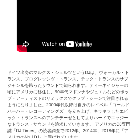
ドイツ出身のマルクス・シュルツというDJは、ヴォーカル・ト
ランス、プログレッシヴ・トランス、テック・トランスのサブ
ジャンルを跨ったサウンドで知られます。ティーネイジャーの
頃にアメリカに移住し、90年代マドンナやジュエルなどのポッ
プ・アーティストのリミックスでクラブ・シーンで注目される
ようになりました。2000年代以降は自身のレイベル「コールド
ハーバー・レコーディングズ」を立ち上げ、キラキラしたエピ
ック・トランスへのアンチテーゼとしてよりハードでエッジー
なトランス・サウンドを追求していきます。 アメリカのDJ専門
誌「DJ Times」の読者調査で2012年、2014年、2018年に『ア
メリカのNo.1DJ』に選ばれています。