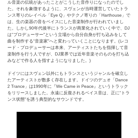
ル音楽の伝統があったことがこうした音作りになったのでし
た。それを象徴するように、スヴェンが当時運営していたトラ
ンス寄りのレイベル「Eye Q」やテクノ寄りの「Harthouse」で
は、生の楽器の音をベイスにした音楽制作が行われていまし
た。しかし90年代後半にトランスが商業化されていく中で、DJ
は“プロデューサー"という立場から自分自身が打ち込みをして
曲を制作する“音楽家"へと変わっていくことになります。(レコ
ード・プロデューサーは本来、アーティストたちを指揮して音
楽制作を行う人ですが、DJ業界では近年音楽そのものを打ち込
みなどで作る人を指すようになりました。)
ドイツにはスヴェン以外にもトランスというジャンルを確立し
たアーティストが数多く存在します。ドイツのデュオ「Dance
2 Trance」は1990年に『We Came in Peace』というトラック
をリリースしました。永遠に反復されるベイス音は、正に“トラ
ンス状態"を誘う典型的なサウンドです。