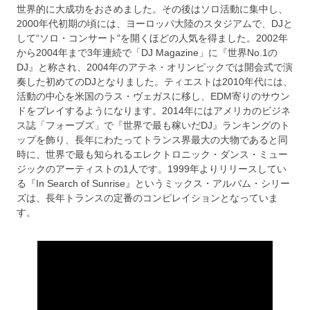
世界的に大成功をおさめました。その後はソロ活動に集中し、
2000年代初期の頃には、ヨーロッパ大陸のスタジアムで、DJと
して“ソロ・コンサート"を開くほどの人気を得ました。2002年
から2004年まで3年連続で「DJ Magazine」に『世界No.1の
DJ』と称され、2004年のアテネ・オリンピックでは開会式で演
奏した初めてのDJとなりました。ティエストは2010年代には、
活動の中心を米国のラス・ヴェガスに移し、EDM寄りのサウン
ドをプレイするようになります。2014年にはアメリカのビジネ
ス誌「フォーブズ」で『世界で最も稼いだDJ』ランキングのト
ップを飾り、長年にわたってトランス界最大の大物であると同
時に、世界で最も知られるエレクトロニック・ダンス・ミュー
ジックのアーティストの1人です。1999年よりリリースしてい
る『In Search of Sunrise』というミックス・アルバム・シリー
ズは、長年トランスの定番のコンピレイションとなっていま
す。