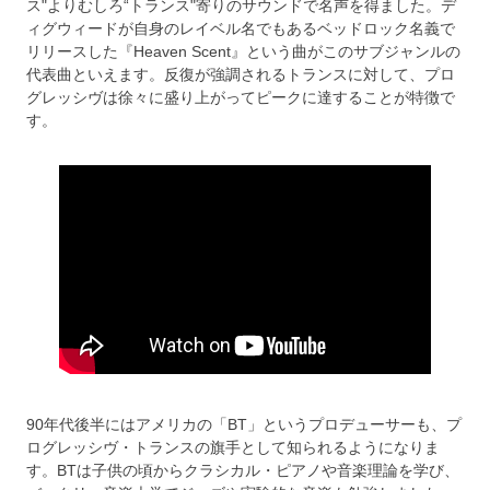
ス"よりむしろ“トランス"寄りのサウンドで名声を得ました。デ
ィグウィードが自身のレイベル名でもあるベッドロック名義で
リリースした『Heaven Scent』という曲がこのサブジャンルの
代表曲といえます。反復が強調されるトランスに対して、プロ
グレッシヴは徐々に盛り上がってピークに達することが特徴で
す。
90年代後半にはアメリカの「BT」というプロデューサーも、プ
ログレッシヴ・トランスの旗手として知られるようになりま
す。BTは子供の頃からクラシカル・ピアノや音楽理論を学び、