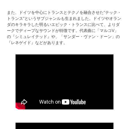
また、ドイツを中心にトランスとテクノを融合させた“テック・
トランス"というサブジャンルも生まれました。ドイツやオラン
ダのキラキラした明るいエピック・トランスに比べて、よりダ
ークでディープなサウンドが特徴です。代表曲に「マルコV」
の『シミュレイテッド』や、「サンダー・ヴァン・ドーン」の
『レネゲイド』などがあります。