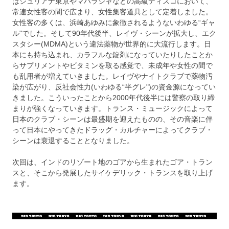
はジュリアナ東京やマハラジャなどの高級ディスコにおいて、
常連女性客の間で広まり、女性集客道具として定着しました。
女性客の多くは、浜崎あゆみに象徴されるようないわゆる“ギャ
ル"でした。そして90年代後半、レイヴ・シーンが拡大し、エク
スタシー(MDMA)という違法薬物が世界的に大流行します。日
本にも持ち込まれ、カラフルな錠剤になっていたりしたことか
らサプリメントやビタミンを取る感覚で、未成年や女性の間で
も乱用者が増えていきました。レイヴやナイトクラブで薬物汚
染が広がり、反社会性力(いわゆる“半グレ")の資金源になってい
きました。こういったことから2000年代後半には警察の取り締
まりが強くなっていきます。トランス・ミュージックによって
日本のクラブ・シーンは最盛期を迎えたものの、その音楽に伴
って日本にやってきたドラッグ・カルチャーによってクラブ・
シーンは衰退することとなりました。
次回は、インドのリゾート地のゴアから生まれたゴア・トラン
スと、そこから発展したサイケデリック・トランスを取り上げ
ます。