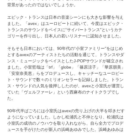
背景があったのではないでしょうか。
エピック・トランスは日本の音楽シーンにも大きな影響を与え
ました。「avex」はユーロビートに続いて、今度はエピック・
トランスのサウンドをベイスに“サイバートランス"というカテ
ゴリーを作り出し、日本人の若いリスナーに認知させました。
そもそも日本においては、90年代の“小室ファミリー"をはじめ
とするavexのアーティストたちの活動を通じて、トランスやダ
ンス・ミュージックをベイスとしたJ-POPサウンドが確立され
ました。小室哲哉は「trf」「globe」「篠原涼子」「華原朋美」
「安室奈美恵」らをプロデュースし、キャッチーなユーロビー
ト・サウンドで数々のミリオンセラーを記録しました。トラン
ス・サウンドの人気を後押ししたのが、avexと小室氏が運営し
ていた「ヴェルファーレ」という西麻布のナイトクラブでし
た。
90年代半ばごろには小室氏はavexの売り上げの大半を叩きだす
ようになっていました。しかし松浦氏と不仲となり、松浦氏は
小室氏の成功のノウハウを取り入れながら、自ら全力でプロデ
ュースを手がけたのが新人の浜崎あゆみでした。浜崎あゆみは