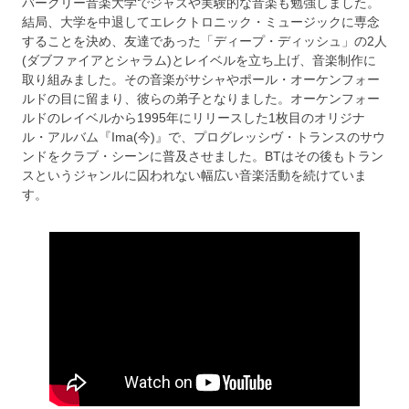
バークリー音楽大学でジャズや実験的な音楽も勉強しました。
結局、大学を中退してエレクトロニック・ミュージックに専念
することを決め、友達であった「ディープ・ディッシュ」の2人
(ダブファイアとシャラム)とレイベルを立ち上げ、音楽制作に
取り組みました。その音楽がサシャやポール・オーケンフォー
ルドの目に留まり、彼らの弟子となりました。オーケンフォー
ルドのレイベルから1995年にリリースした1枚目のオリジナ
ル・アルバム『Ima(今)』で、プログレッシヴ・トランスのサウ
ンドをクラブ・シーンに普及させました。BTはその後もトラン
スというジャンルに囚われない幅広い音楽活動を続けていま
す。