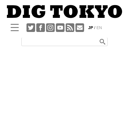
JP
EN
メ
検
検
イ
索
索:
ン・
フ
コ
ォ
ン
ー
テ
ム
ン
ツ