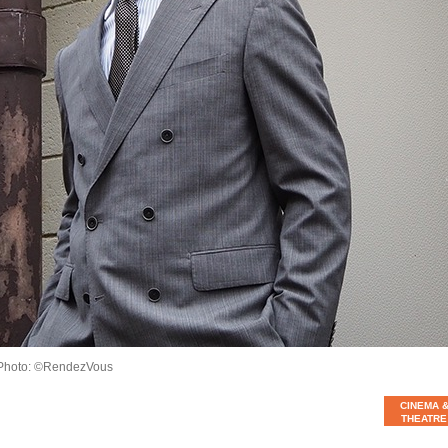
Photo: ©RendezVous
CINEMA 
THEATRE