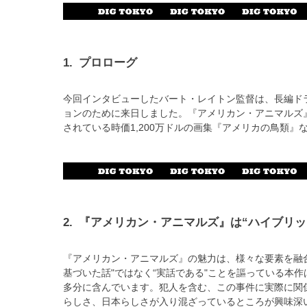
1.
プロローグ
今回インタビューしたバート・レイトン監督は、長編ド
ョンのために来日しました。『アメリカン・アニマルズ
されている時価1,200万ドルの画集『アメリカの鳥類』
2.
『アメリカン・アニマルズ』は“ハイブリッ
『アメリカン・アニマルズ』の魅力は、様々な要素を融合
基づいた話"ではなく“実話である"ことを謳っている本
多分に含んでいます。犯人を含む、この事件に実際に関
らしさ、日本らしさが入り混ざっているところが興味深