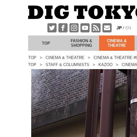
JP
EN
FASHION &
CINEMA &
TOP
SHOPPING
THEATRE
メ
TOP
CINEMA & THEATRE
CINEMA & THEATRE #
イ
TOP
STAFF & COLUMNISTS
KAZOO
CINEMA
ン・
コ
ン
テ
ン
ツ