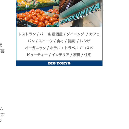
受
ビ芸
ム
書館
タ