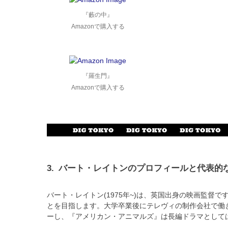
『藪の中』
Amazonで購入する
『羅生門』
Amazonで購入する
3.
バート・レイトンのプロフィールと代表的
バート・レイトン(1975年~)は、英国出身の映画監
とを目指します。大学卒業後にテレヴィの制作会社で働き始め
ーし、『アメリカン・アニマルズ』は長編ドラマとして